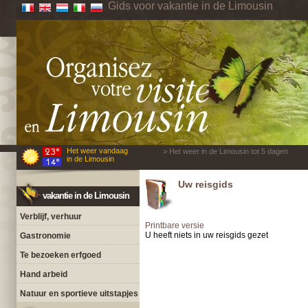
Gids voor vakantie in de Limousin
Het weer vandaag
> Het weer in de Limousin tot 5 dagen
in de Limousin
Uw reisgids
vakantie in de Limousin
Verblijf, verhuur
Printbare versie
U heeft niets in uw reisgids gezet
Gastronomie
Te bezoeken erfgoed
Hand arbeid
Natuur en sportieve uitstapjes