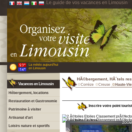
Le guide de vos vacances en Limousin
La météo aujourd'hui
en Limousin
HÃ©bergement, HÃ´tels res
Vacances en Limousin
Corrèze
Creuse
Haute-Vi
Hébergement, locations
Restauration et Gastronomie
Inscrire votre point touri
Patrimoine à visiter
Artisanat d'art
Loisirs nature et sportifs