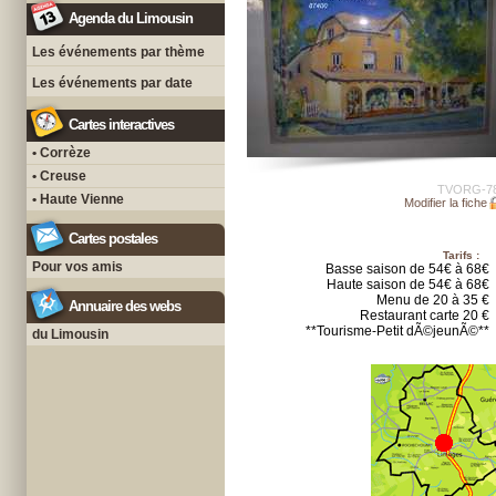
Agenda du Limousin
Les événements par thème
Les événements par date
Cartes interactives
• Corrèze
• Creuse
TVORG-7
• Haute Vienne
Modifier la fiche
Cartes postales
Tarifs :
Pour vos amis
Basse saison de 54€ à 68€
Haute saison de 54€ à 68€
Menu de 20 à 35 €
Annuaire des webs
Restaurant carte 20 €
**Tourisme-Petit dÃ©jeunÃ©**
du Limousin