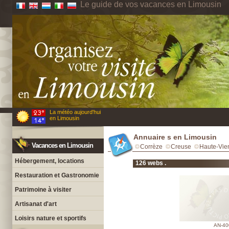
Le guide de vos vacances en Limousin
La météo aujourd'hui
en Limousin
Annuaire s en Limousin
Vacances en Limousin
Corrèze
Creuse
Haute-Vie
Hébergement, locations
126 webs .
Restauration et Gastronomie
Patrimoine à visiter
Artisanat d'art
Loisirs nature et sportifs
AN-40