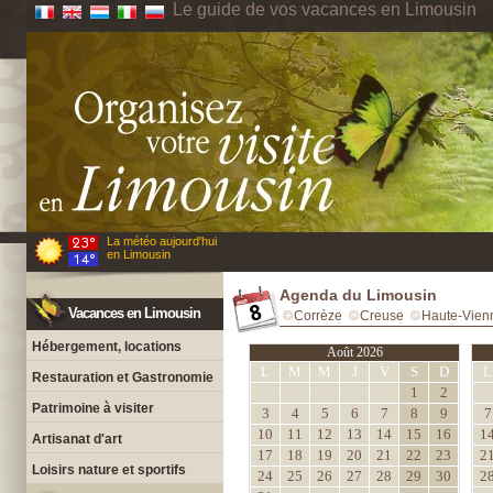
Le guide de vos vacances en Limousin
La météo aujourd'hui
en Limousin
Agenda du Limousin
Vacances en Limousin
Corrèze
Creuse
Haute-Vien
Hébergement, locations
Août 2026
L
M
M
J
V
S
D
L
Restauration et Gastronomie
1
2
Patrimoine à visiter
3
4
5
6
7
8
9
7
10
11
12
13
14
15
16
1
Artisanat d'art
17
18
19
20
21
22
23
2
Loisirs nature et sportifs
24
25
26
27
28
29
30
2