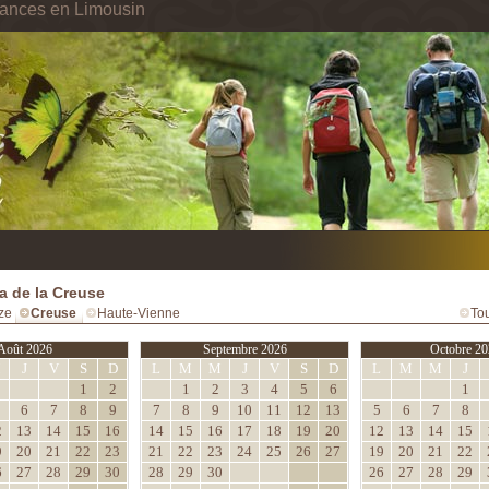
cances en Limousin
 de la Creuse
ze
Creuse
Haute-Vienne
Tou
Août 2026
Septembre 2026
Octobre 20
M
J
V
S
D
L
M
M
J
V
S
D
L
M
M
J
1
2
1
2
3
4
5
6
1
6
7
8
9
7
8
9
10
11
12
13
5
6
7
8
2
13
14
15
16
14
15
16
17
18
19
20
12
13
14
15
9
20
21
22
23
21
22
23
24
25
26
27
19
20
21
22
6
27
28
29
30
28
29
30
26
27
28
29