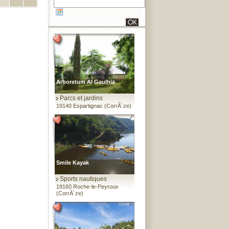
Arboretum Al Gaulhia
Parcs et jardins
19140 Espartignac (CorrÃ¨ze)
Smile Kayak
Sports nautiques
19160 Roche-le-Peyroux
(CorrÃ¨ze)