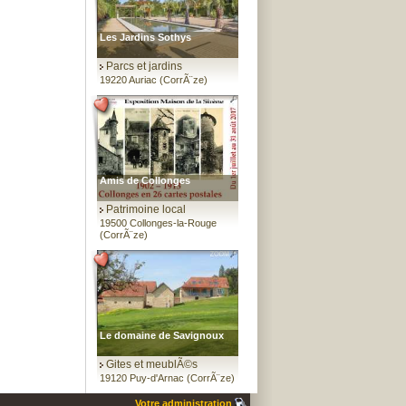
Les Jardins Sothys
Parcs et jardins
19220 Auriac (CorrÃ¨ze)
Amis de Collonges
Patrimoine local
19500 Collonges-la-Rouge
(CorrÃ¨ze)
Le domaine de Savignoux
Gites et meublÃ©s
19120 Puy-d'Arnac (CorrÃ¨ze)
Votre administration