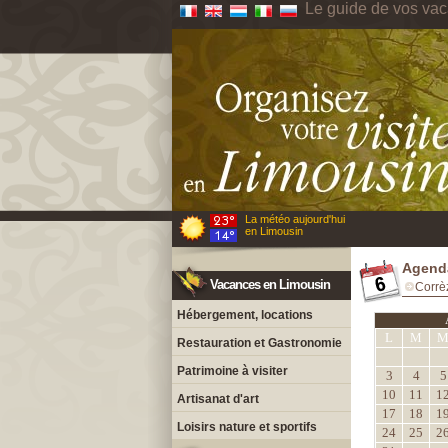
Le guide de vos va
La météo aujourd'hui
en Limousin
Agenda
Vacances en Limousin
Corrè
Hébergement, locations
L
M
Restauration et Gastronomie
Patrimoine à visiter
3
4
5
10
11
1
Artisanat d'art
17
18
1
Loisirs nature et sportifs
24
25
2