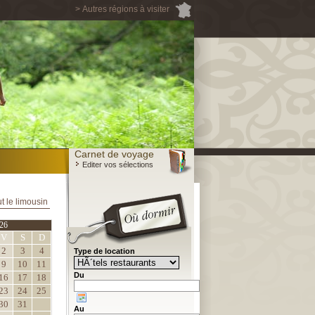
> Autres régions à visiter
Carnet de voyage
Editer vos sélections
t le limousin
26
V
S
D
2
3
4
Type de location
9
10
11
Du
16
17
18
23
24
25
30
31
Au