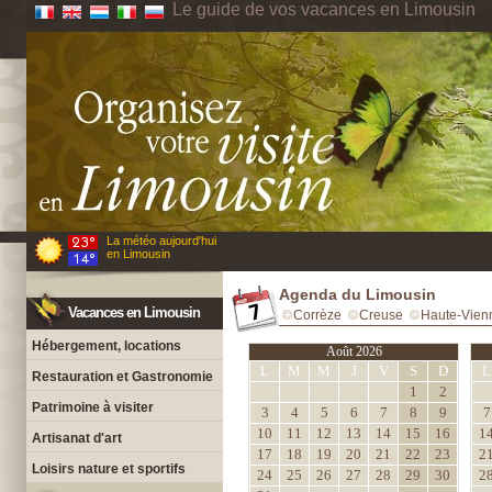
Le guide de vos vacances en Limousin
La météo aujourd'hui
en Limousin
Agenda du Limousin
Vacances en Limousin
Corrèze
Creuse
Haute-Vien
Hébergement, locations
Août 2026
L
M
M
J
V
S
D
L
Restauration et Gastronomie
1
2
Patrimoine à visiter
3
4
5
6
7
8
9
7
10
11
12
13
14
15
16
1
Artisanat d'art
17
18
19
20
21
22
23
2
Loisirs nature et sportifs
24
25
26
27
28
29
30
2