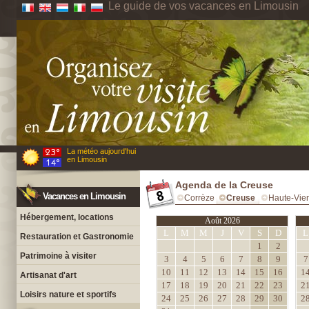
Le guide de vos vacances en Limousin
La météo aujourd'hui
en Limousin
Agenda de la Creuse
Vacances en Limousin
Corrèze
Creuse
Haute-Vie
Hébergement, locations
Août 2026
L
M
M
J
V
S
D
L
Restauration et Gastronomie
1
2
Patrimoine à visiter
3
4
5
6
7
8
9
7
10
11
12
13
14
15
16
1
Artisanat d'art
17
18
19
20
21
22
23
2
Loisirs nature et sportifs
24
25
26
27
28
29
30
2